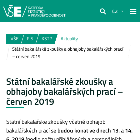
CZ
Hledat
VŠE
FIS
KSTP
Aktuality
Státní bakalářské zkoušky a obhajoby bakalářských prací
– červen 2019
Státní bakalářské zkoušky a
obhajoby bakalářských prací –
červen 2019
Státní bakalářské zkoušky včetně obhajob
bakalářských prací
se budou konat ve dnech 13. a 14.
6. 2019
(podle počtu přihlášených a personálních